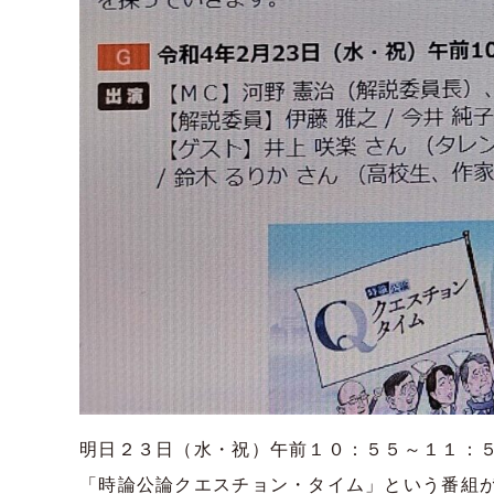
明日２３日（水・祝）午前１０：５５～１１：５
「時論公論クエスチョン・タイム」という番組