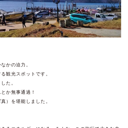
かなかの迫力。
する観光スポットです。
ました。
んとか無事通過！
写真）を堪能しました。
。