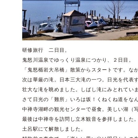
研修旅行 二日目。
鬼怒川温泉でゆっくり温泉につかり、２日目。
「鬼怒楯岩大吊橋」散策からスタートです。な
次は華厳の滝。日本三大滝の一つ。日光を代表
壮大な滝を眺めました。しばし滝にみとれてい
さて日光の「難所」いろは坂！くねくね道をな
中禅寺湖畔の観光センターで昼食。美しい湖（
最後は中禅寺を訪問し立木観音を参拝しました
土呂駅にて解散しました。