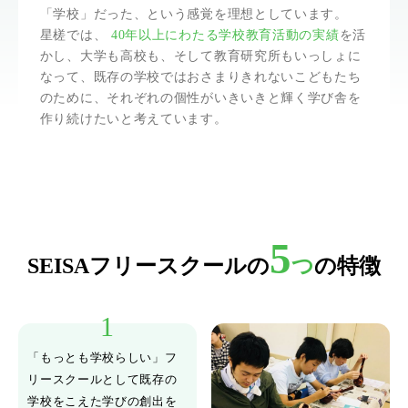
「学校」だった、という感覚を理想としています。
星槎では、
40年以上にわたる学校教育活動の実績
を活
かし、大学も高校も、そして教育研究所もいっしょに
なって、既存の学校ではおさまりきれないこどもたち
のために、それぞれの個性がいきいきと輝く学び舎を
作り続けたいと考えています。
5
SEISAフリースクールの
つ
の特徴
「もっとも学校らしい」フ
リースクールとして既存の
学校をこえた学びの創出を